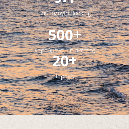
Βαθμολογία Booking
+
5
0
0
Χαρούμενοι Επισκέπτες
+
2
0
Παροχές